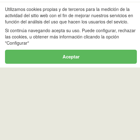
Utilizamos cookies propias y de terceros para la medición de la
EYLIE
actividad del sitio web con el fin de mejorar nuestros servicios en
función del análisis del uso que hacen los usuarios del sevicio.
<
>
Si continúa navegando acepta su uso. Puede configurar, rechazar
las cookies, u obtener más información clicando la opción
L
M
X
J
V
S
D
"Configurar"
1
2
8
9
3
4
5
6
7
Aceptar
10
11
12
13
14
15
16
17
18
19
20
21
22
23
24
25
26
27
28
29
30
31
MONTGARRI
<
>
L
M
X
J
V
S
D