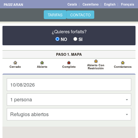
PASS'ARAN
Català
|
Castellano
|
English
|
Français
TARIFAS
CONTACTO
¿Quieres forfaits?
NO
SI
PASO 1. MAPA
Abierto Con
Cerrado
Abierto
Completo
Contáctanos
Restricción