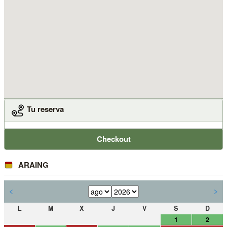
Tu reserva
Checkout
ARAING
<
>
L
M
X
J
V
S
D
1
2