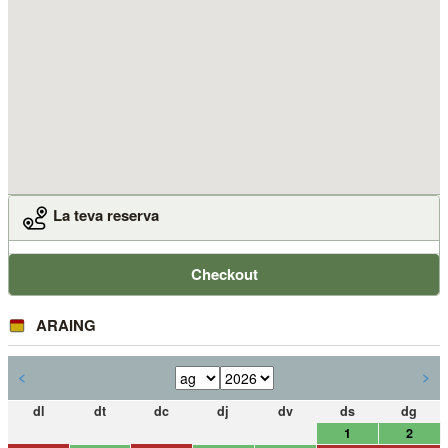
La teva reserva
Checkout
ARAING
<
>
dl
dt
dc
dj
dv
ds
dg
1
2