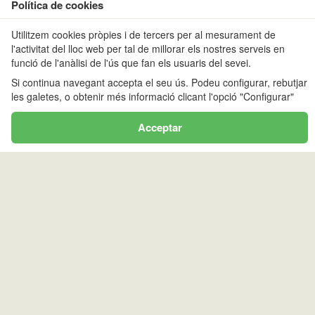
EYLIE
Utilitzem cookies pròpies i de tercers per al mesurament de
l'activitat del lloc web per tal de millorar els nostres serveis en
funció de l'anàlisi de l'ús que fan els usuaris del sevei.
<
>
Si continua navegant accepta el seu ús. Podeu configurar, rebutjar
dl
dt
dc
dj
dv
ds
dg
les galetes, o obtenir més informació clicant l'opció "Configurar"
1
2
8
9
3
4
5
6
7
Acceptar
10
11
12
13
14
15
16
17
18
19
20
21
22
23
24
25
26
27
28
29
30
31
MONTGARRI
<
>
dl
dt
dc
dj
dv
ds
dg