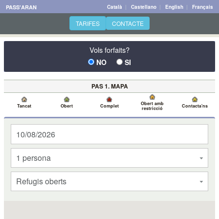
PASS'ARAN
Català
|
Castellano
|
English
|
Français
TARIFES
CONTACTE
Vols forfaits?
NO
SI
PAS 1. MAPA
Obert amb
Tancat
Obert
Complet
Contacta'ns
restricció