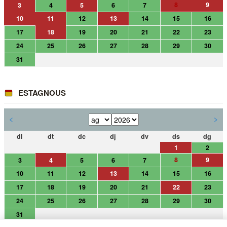
8
9
3
4
5
6
7
10
11
12
13
14
15
16
17
18
19
20
21
22
23
24
25
26
27
28
29
30
31
ESTAGNOUS
<
>
dl
dt
dc
dj
dv
ds
dg
1
2
8
9
3
4
5
6
7
10
11
12
13
14
15
16
17
18
19
20
21
22
23
24
25
26
27
28
29
30
31